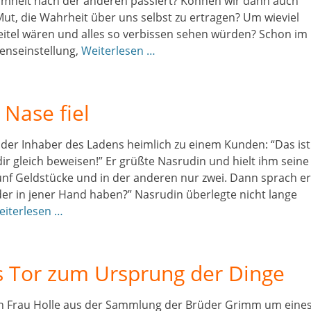
mmheit nach der anderen passiert? Können wir dann auch
ut, die Wahrheit über uns selbst zu ertragen? Um wieviel
o eitel wären und alles so verbissen sehen würden? Schon im
benseinstellung,
Weiterlesen …
 Nase fiel
 der Inhaber des Ladens heimlich zu einem Kunden: “Das ist
r gleich beweisen!” Er grüßte Nasrudin und hielt ihm seine
nf Geldstücke und in der anderen nur zwei. Dann sprach er
oder in jener Hand haben?” Nasrudin überlegte nicht lange
eiterlesen …
s Tor zum Ursprung der Dinge
en Frau Holle aus der Sammlung der Brüder Grimm um eine