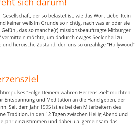
reht sich darum!
r Gesellschaft, der so belastet ist, wie das Wort Liebe. Kein
 keiner weiß im Grunde so richtig, nach was er oder sie
che Gefühl, das so manche(r) missionsbeauftragte Mitbürger
 vermitteln möchte, um dadurch ewiges Seelenheil zu
ale und heroische Zustand, den uns so unzählige “Hollywood”
rzensziel
chtimpulses “Folge Deinem wahren Herzens-Ziel” möchten
zur Entspannung und Meditation an die Hand geben, der
nn. Seit dem Jahr 1995 ist es bei den Mitarbeitern des
e Tradition, in den 12 Tagen zwischen Heilig Abend und
de Jahr einzustimmen und dabei u.a. gemeinsam das