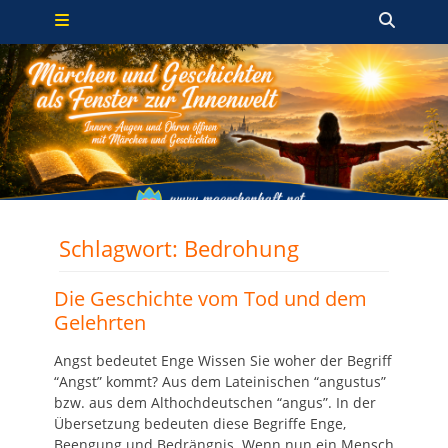
Primäres Menü
Zum
Such
Inhalt
springen
Schlagwort:
Bedrohung
Die Geschichte vom Tod und dem
Gelehrten
Angst bedeutet Enge Wissen Sie woher der Begriff
“Angst” kommt? Aus dem Lateinischen “angustus”
bzw. aus dem Althochdeutschen “angus”. In der
Übersetzung bedeuten diese Begriffe Enge,
Beengung und Bedrängnis. Wenn nun ein Mensch