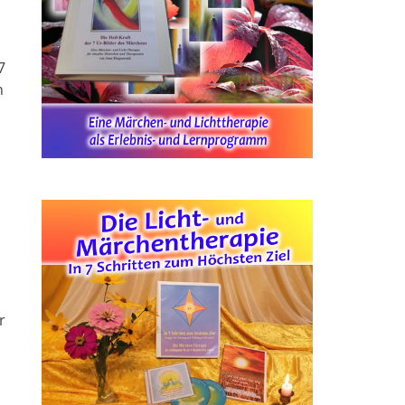
7
n
r