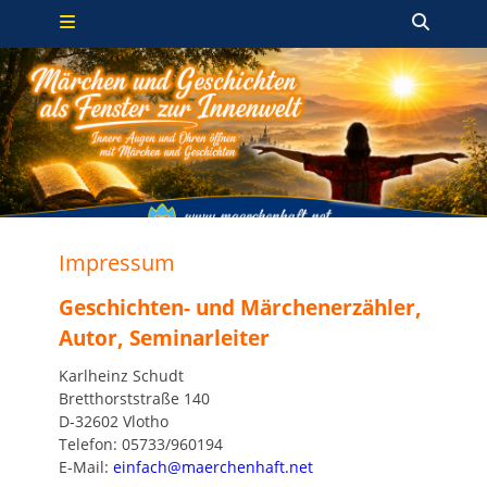
Primäres Menü
Zum
Such
Inhalt
springen
Impressum
Geschichten- und Märchenerzähler,
Autor, Seminarleiter
Karlheinz Schudt
Bretthorststraße 140
D-32602 Vlotho
Telefon: 05733/960194
E-Mail:
einfach@maerchenhaft.net