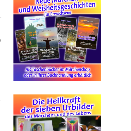
”
m
e