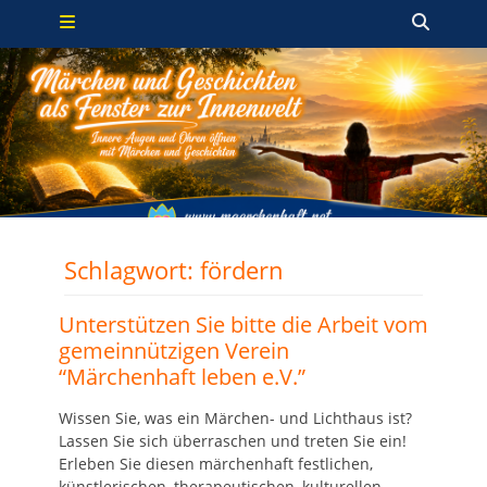
Primäres Menü
Zum
Such
Inhalt
springen
Schlagwort:
fördern
Unterstützen Sie bitte die Arbeit vom
gemeinnützigen Verein
“Märchenhaft leben e.V.”
Wissen Sie, was ein Märchen- und Lichthaus ist?
Lassen Sie sich überraschen und treten Sie ein!
Erleben Sie diesen märchenhaft festlichen,
künstlerischen, therapeutischen, kulturellen,