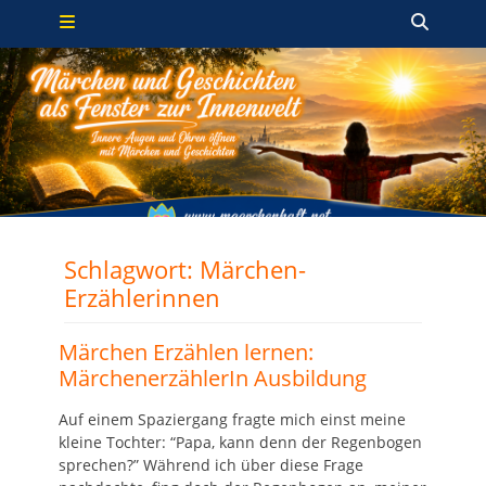
Primäres Menü
Zum
Such
Inhalt
springen
Schlagwort:
Märchen-
Erzählerinnen
Märchen Erzählen lernen:
MärchenerzählerIn Ausbildung
Auf einem Spaziergang fragte mich einst meine
kleine Tochter: “Papa, kann denn der Regenbogen
sprechen?” Während ich über diese Frage