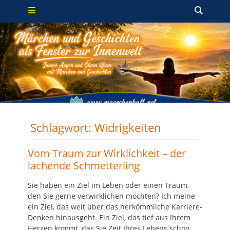
Primäres Menü
Zum
Such
Inhalt
springen
Schlagwort:
Widrigkeiten
Vom Traum zur Wirklichkeit – der
lachende Schmetterling
Sie haben ein Ziel im Leben oder einen Traum,
den Sie gerne verwirklichen möchten? Ich meine
ein Ziel, das weit über das herkömmliche Karriere-
Denken hinausgeht. Ein Ziel, das tief aus Ihrem
Herzen kommt, das Sie Zeit Ihres Lebens schon