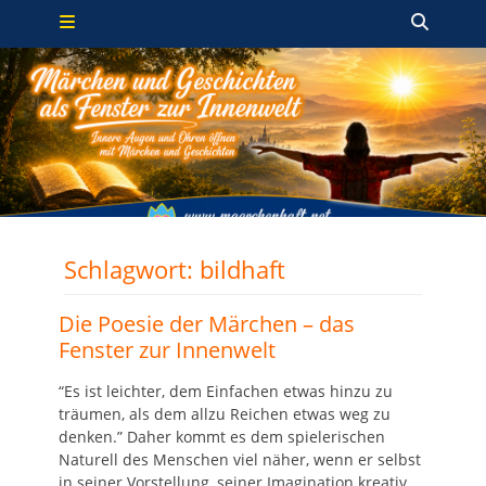
Primäres Menü
Zum
Such
Inhalt
springen
Schlagwort:
bildhaft
Die Poesie der Märchen – das
Fenster zur Innenwelt
“Es ist leichter, dem Einfachen etwas hinzu zu
träumen, als dem allzu Reichen etwas weg zu
denken.” Daher kommt es dem spielerischen
Naturell des Menschen viel näher, wenn er selbst
in seiner Vorstellung, seiner Imagination kreativ