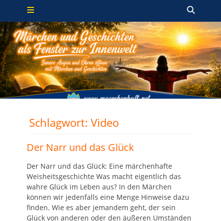
Primäres Menü
Zum
Such
Inhalt
springen
Schlagwort:
Video
Der Narr und das Glück
Der Narr und das Glück: Eine märchenhafte
Weisheitsgeschichte Was macht eigentlich das
wahre Glück im Leben aus? In den Märchen
können wir jedenfalls eine Menge Hinweise dazu
finden. Wie es aber jemandem geht, der sein
Glück von anderen oder den äußeren Umständen