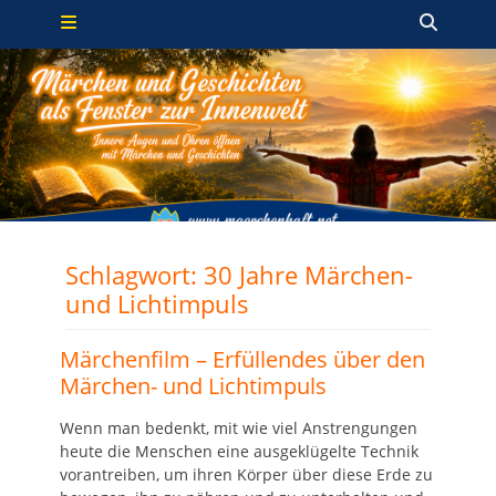
Primäres Menü
Zum
Such
Inhalt
springen
Schlagwort:
30 Jahre Märchen-
und Lichtimpuls
Märchenfilm – Erfüllendes über den
Märchen- und Lichtimpuls
Wenn man bedenkt, mit wie viel Anstrengungen
heute die Menschen eine ausgeklügelte Technik
vorantreiben, um ihren Körper über diese Erde zu