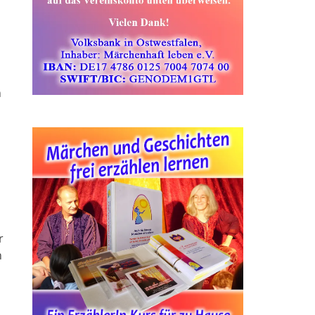
n
r
n