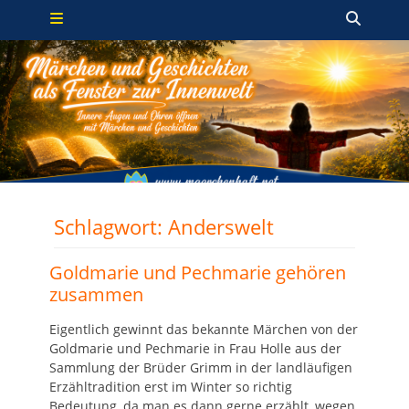
Primäres Menü
Zum
Such
Inhalt
springen
Schlagwort:
Anderswelt
Goldmarie und Pechmarie gehören
zusammen
Eigentlich gewinnt das bekannte Märchen von der
Goldmarie und Pechmarie in Frau Holle aus der
Sammlung der Brüder Grimm in der landläufigen
Erzähltradition erst im Winter so richtig
Bedeutung, da man es dann gerne erzählt, wegen