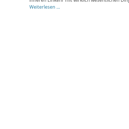
inneren Einkehr mit wirklich wesentlichen Di
Weiterlesen …