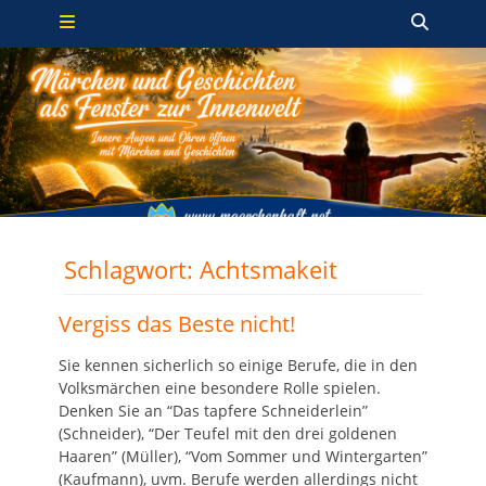
Primäres Menü
Zum
Such
Inhalt
springen
Schlagwort:
Achtsmakeit
Vergiss das Beste nicht!
Sie kennen sicherlich so einige Berufe, die in den
Volksmärchen eine besondere Rolle spielen.
Denken Sie an “Das tapfere Schneiderlein”
(Schneider), “Der Teufel mit den drei goldenen
Haaren” (Müller), “Vom Sommer und Wintergarten”
(Kaufmann), uvm. Berufe werden allerdings nicht