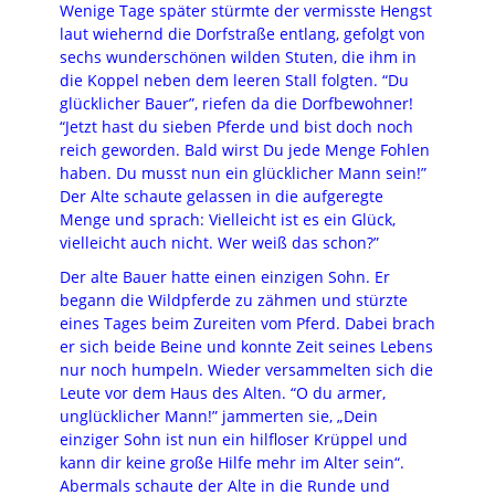
Wenige Tage später stürmte der vermisste Hengst
laut wiehernd die Dorfstraße entlang, gefolgt von
sechs wunderschönen wilden Stuten, die ihm in
die Koppel neben dem leeren Stall folgten. “Du
glücklicher Bauer”, riefen da die Dorfbewohner!
“Jetzt hast du sieben Pferde und bist doch noch
reich geworden. Bald wirst Du jede Menge Fohlen
haben. Du musst nun ein glücklicher Mann sein!”
Der Alte schaute gelassen in die aufgeregte
Menge und sprach: Vielleicht ist es ein Glück,
vielleicht auch nicht. Wer weiß das schon?”
Der alte Bauer hatte einen einzigen Sohn. Er
begann die Wildpferde zu zähmen und stürzte
eines Tages beim Zureiten vom Pferd. Dabei brach
er sich beide Beine und konnte Zeit seines Lebens
nur noch humpeln. Wieder versammelten sich die
Leute vor dem Haus des Alten. “O du armer,
unglücklicher Mann!” jammerten sie, „Dein
einziger Sohn ist nun ein hilfloser Krüppel und
kann dir keine große Hilfe mehr im Alter sein“.
Abermals schaute der Alte in die Runde und