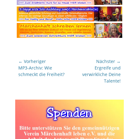
Beitragsnavigation
← Vorheriger
Nächster →
Vorheriger
Nächster
MP3-Archiv: Wie
Ergreife und
Beitrag:
Beitrag:
schmeckt die Freiheit?
verwirkliche Deine
Talente!