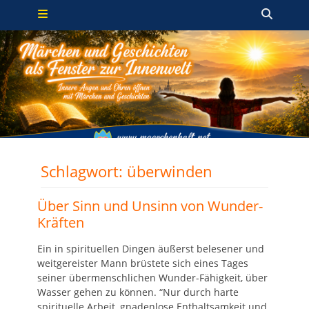
Primäres Menü
Zum
Such
Inhalt
springen
Schlagwort:
überwinden
Über Sinn und Unsinn von Wunder-
Kräften
Ein in spirituellen Dingen äußerst belesener und
weitgereister Mann brüstete sich eines Tages
seiner übermenschlichen Wunder-Fähigkeit, über
Wasser gehen zu können. “Nur durch harte
spirituelle Arbeit, gnadenlose Enthaltsamkeit und