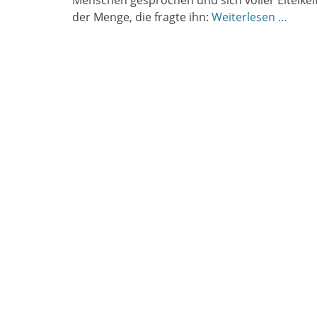
Menschen gesprochen und sich voller Eitelkeit
der Menge, die fragte ihn:
Weiterlesen …