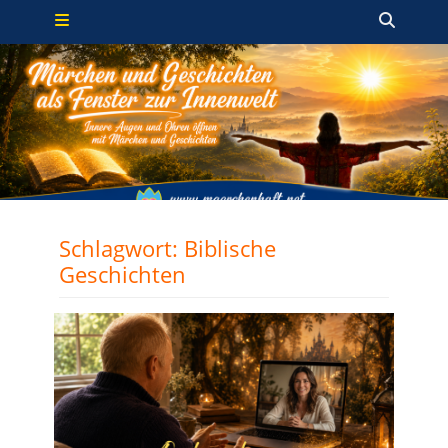
Primäres Menü
Zum
Such
Inhalt
springen
Schlagwort:
Biblische
Geschichten