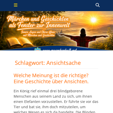
Primäres Menü
Zum
Such
Inhalt
springen
Schlagwort:
Ansichtsache
Welche Meinung ist die richtige?
Eine Geschichte über Ansichten.
Ein König rief einmal drei blindgeborene
Menschen aus seinem Land zu sich, um ihnen
einen Elefanten vorzustellen. Er führte sie vor das
Tier und bat sie, ihm doch mitzuteilen, um
welches Wesen es sich da handelte. Die Blinden