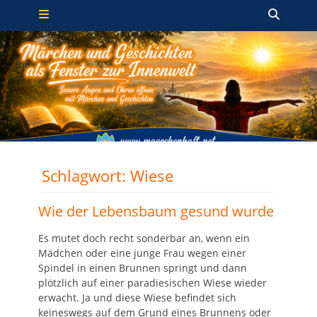
Primäres Menü
Zum
Such
Inhalt
springen
Schlagwort:
Wiese
Wie der Lebensbaum gesund wurde
Es mutet doch recht sonderbar an, wenn ein
Mädchen oder eine junge Frau wegen einer
Spindel in einen Brunnen springt und dann
plötzlich auf einer paradiesischen Wiese wieder
erwacht. Ja und diese Wiese befindet sich
keineswegs auf dem Grund eines Brunnens oder