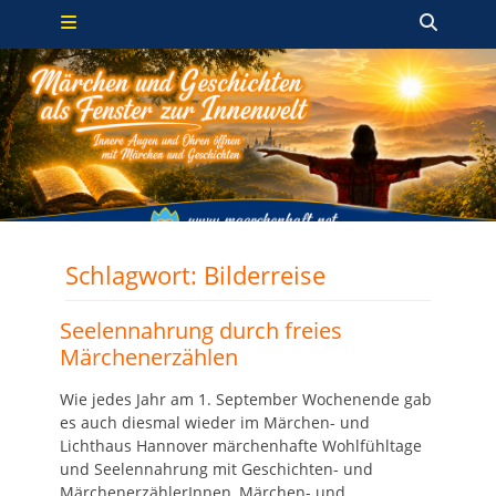
Primäres Menü
Zum
Such
Inhalt
springen
Schlagwort:
Bilderreise
Seelennahrung durch freies
Märchenerzählen
Wie jedes Jahr am 1. September Wochenende gab
es auch diesmal wieder im Märchen- und
Lichthaus Hannover märchenhafte Wohlfühltage
und Seelennahrung mit Geschichten- und
MärchenerzählerInnen, Märchen- und