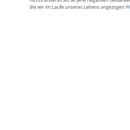
nichts anderes als all jene negativen Gedank
die wir im Laufe unseres Lebens angezogen
W