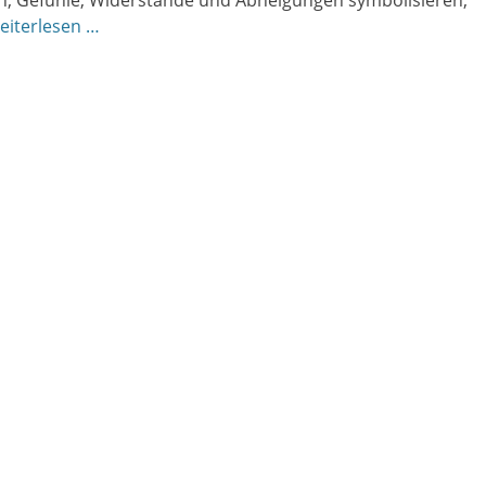
en, Gefühle, Widerstände und Abneigungen symbolisieren,
eiterlesen …