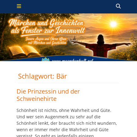
Primäres Menü
Zum
Such
Inhalt
springen
Schlagwort:
Bär
Die Prinzessin und der
Schweinehirte
Schönheit ist nichts, ohne Wahrheit und Güte.
Und wer sein Augenmerk zu sehr auf die
Schönheit lenkt, der braucht sich nicht wundern,
wenn er immer mehr die Wahrheit und Güte
vergisst. So geht es jedenfalls einigen