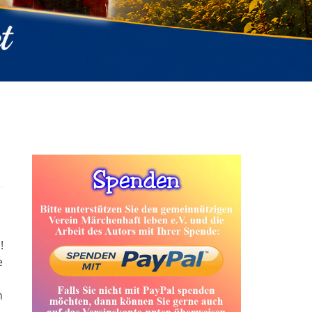
!
e
n