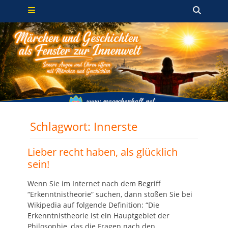
Primäres Menü
Zum
Such
Inhalt
springen
Schlagwort:
Innerste
Lieber recht haben, als glücklich
sein!
Wenn Sie im Internet nach dem Begriff
“Erkenntnistheorie” suchen, dann stoßen Sie bei
Wikipedia auf folgende Definition: “Die
Erkenntnistheorie ist ein Hauptgebiet der
Philosophie, das die Fragen nach den