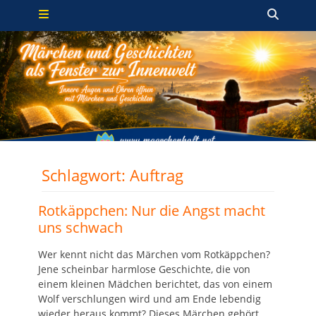
Primäres Menü
Zum
Such
Inhalt
springen
Schlagwort:
Auftrag
Rotkäppchen: Nur die Angst macht
uns schwach
Wer kennt nicht das Märchen vom Rotkäppchen?
Jene scheinbar harmlose Geschichte, die von
einem kleinen Mädchen berichtet, das von einem
Wolf verschlungen wird und am Ende lebendig
wieder heraus kommt? Dieses Märchen gehört