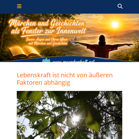
Primäres Menü
Zum
Such
Inhalt
springen
Lebenskraft ist nicht von äußeren
Faktoren abhängig