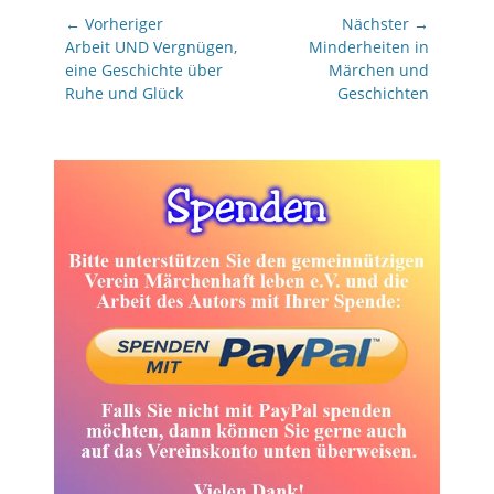
Beitragsnavigation
← Vorheriger
Nächster →
Vorheriger
Nächster
Arbeit UND Vergnügen,
Minderheiten in
Beitrag:
Beitrag:
eine Geschichte über
Märchen und
Ruhe und Glück
Geschichten