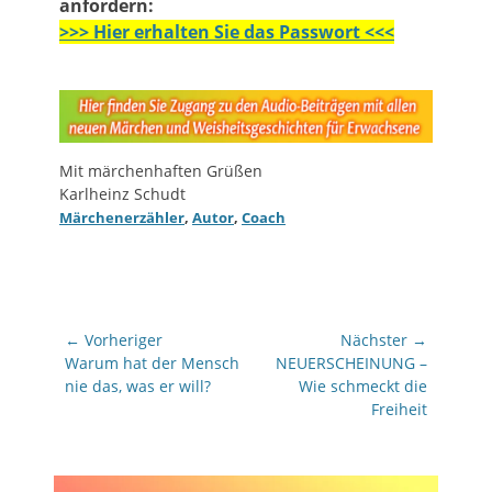
anfordern:
>>> Hier erhalten Sie das Passwort <<<
Mit märchenhaften Grüßen
Karlheinz Schudt
Märchenerzähler
,
Autor
,
Coach
Beitragsnavigation
← Vorheriger
Nächster →
Vorheriger
Nächster
Warum hat der Mensch
NEUERSCHEINUNG –
Beitrag:
Beitrag:
nie das, was er will?
Wie schmeckt die
Freiheit