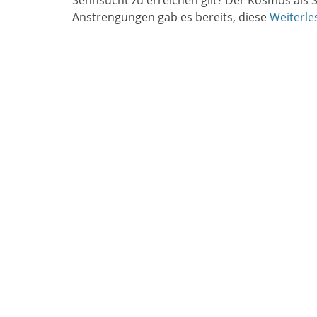
Sehnsucht zu erreichen gilt? Der Kosmos als 
Anstrengungen gab es bereits, diese
Weiterle