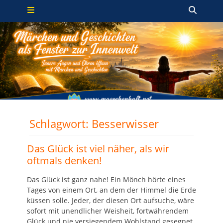
Primäres Menü
Zum
Such
Inhalt
springen
Schlagwort:
Besserwisser
Das Glück ist viel näher, als wir
oftmals denken!
Das Glück ist ganz nahe! Ein Mönch hörte eines
Tages von einem Ort, an dem der Himmel die Erde
küssen solle. Jeder, der diesen Ort aufsuche, wäre
sofort mit unendlicher Weisheit, fortwährendem
Glück und nie versiegendem Wohlstand gesegnet.