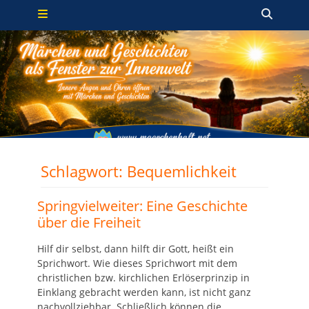
Primäres Menü
Zum
Such
Inhalt
springen
Schlagwort:
Bequemlichkeit
Springvielweiter: Eine Geschichte
über die Freiheit
Hilf dir selbst, dann hilft dir Gott, heißt ein
Sprichwort. Wie dieses Sprichwort mit dem
christlichen bzw. kirchlichen Erlöserprinzip in
Einklang gebracht werden kann, ist nicht ganz
nachvollziehbar. Schließlich können die