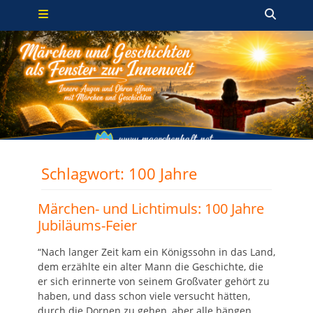
Primäres Menü
Zum
Such
Inhalt
springen
Schlagwort:
100 Jahre
Märchen- und Lichtimuls: 100 Jahre
Jubiläums-Feier
“Nach langer Zeit kam ein Königssohn in das Land,
dem erzählte ein alter Mann die Geschichte, die
er sich erinnerte von seinem Großvater gehört zu
haben, und dass schon viele versucht hätten,
durch die Dornen zu gehen, aber alle hängen