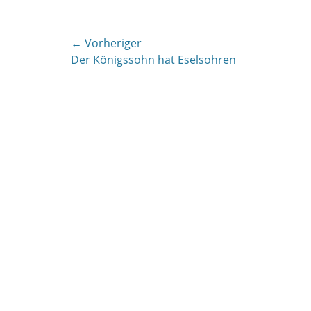
Beitragsnavigation
← Vorheriger
Vorheriger
Der Königssohn hat Eselsohren
Beitrag: