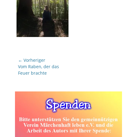
Beitragsnavigation
← Vorheriger
Vorheriger
Vom Raben, der das
Beitrag:
Feuer brachte