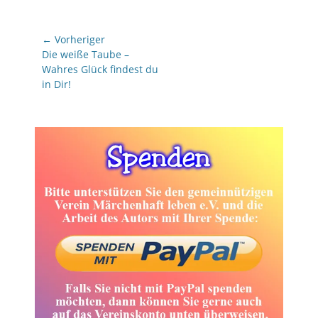
Beitragsnavigation
← Vorheriger
Vorheriger
Die weiße Taube –
Beitrag:
Wahres Glück findest du
in Dir!