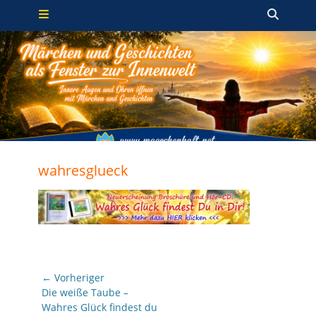
Primäres Menü
Zum
Such
Inhalt
springen
wahresglueck
Beitragsnavigation
← Vorheriger
Vorheriger
Die weiße Taube –
Beitrag:
Wahres Glück findest du