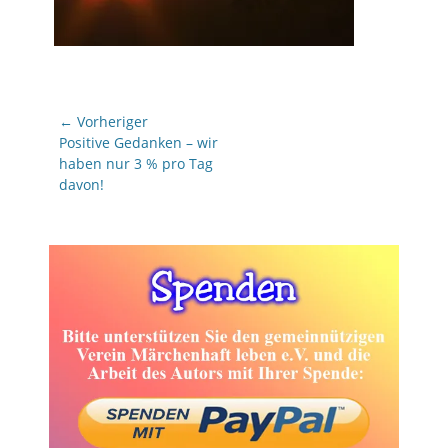
Beitragsnavigation
← Vorheriger
Vorheriger
Positive Gedanken – wir
Beitrag:
haben nur 3 % pro Tag
davon!