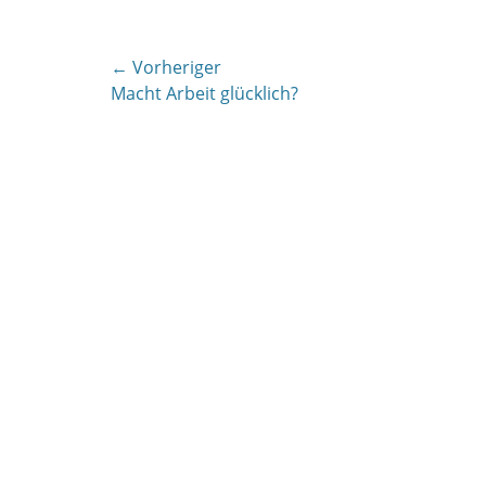
Beitragsnavigation
← Vorheriger
Vorheriger
Macht Arbeit glücklich?
Beitrag: