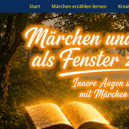
Primäres Menü
Zum
Start
Märchen erzählen lernen
Krea
Inhalt
springen