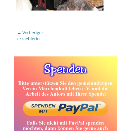
Beitragsnavigation
← Vorheriger
Vorheriger
erzaehlerin
Beitrag: