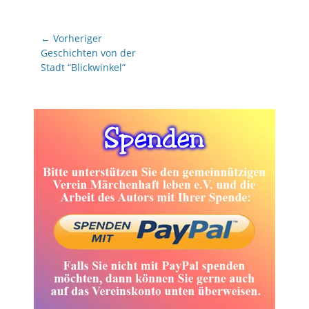
Beitragsnavigation
← Vorheriger
Vorheriger
Geschichten von der
Beitrag:
Stadt “Blickwinkel”